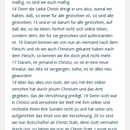
mäßig, so sind wir euch mäßig.
14
Denn die Liebe Christi dringt in uns also, zumal wir
halten, daß, so einer für alle gestorben ist, so sind alle
gestorben;
15
und er ist darum für alle gestorben, auf
daß die, so da leben, hinfort nicht sich selbst leben,
sondern dem, der für sie gestorben und auferstanden
ist.
16
Darum kennen wir von nun an niemand nach dem
Fleisch; und ob wir auch Christum gekannt haben nach
dem Fleisch, so kennen wir ihn doch jetzt nicht mehr.
17
Darum, ist jemand in Christo, so ist er eine neue
Kreatur; das Alte ist vergangen, siehe, es ist alles neu
geworden!
18
Aber das alles von Gott, der uns mit ihm selber
versöhnt hat durch Jesum Christum und das Amt
gegeben, das die Versöhnung predigt.
19
Denn Gott war
in Christo und versöhnte die Welt mit ihm selber und
rechnete ihnen ihre Sünden nicht zu und hat unter uns
aufgerichtet das Wort von der Versöhnung.
20
So sind
wir nun Botschafter an Christi Statt, denn Gott vermahnt
durch uns; so bitten wir nun an Christi Statt: Lasset euch