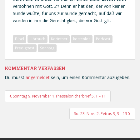
versöhnen mit Gott.
21
Denn er hat den, der von keiner
Sünde wußte, für uns zur Sünde gemacht, auf daß wir
würden in ihm die Gerechtigkeit, die vor Gott gilt.
Bibel
Hörbuch
Korinther
kostenlos
Podcast
Predigttext
Sonntag
KOMMENTAR VERFASSEN
Du musst
angemeldet
sein, um einen Kommentar abzugeben.
Beitragsnavigation
Sonntag 9. November 1.Thessalonicherbrief 5, 1 – 11
So. 23. Nov.: 2. Petrus 3, 3 – 13