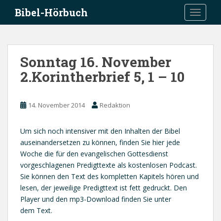
S
Bibel-Hörbuch
TOGGLE
k
i
p
t
Sonntag 16. November
o
2.Korintherbrief 5, 1 – 10
m
a
i
14. November 2014
Redaktion
n
c
o
Um sich noch intensiver mit den Inhalten der Bibel
n
auseinandersetzen zu können, finden Sie hier jede
t
Woche die für den evangelischen Gottesdienst
e
vorgeschlagenen Predigttexte als kostenlosen Podcast.
n
Sie können den Text des kompletten Kapitels hören und
t
lesen, der jeweilige Predigttext ist fett gedruckt. Den
Player und den mp3-Download finden Sie unter
dem Text.