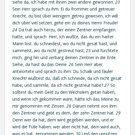
siehe da, ich habe mit ihnen zwei andere gewonnen.
23
Sein Herr sprach zu ihm: Ei du frommer und getreuer
Knecht, du bist über wenigem getreu gewesen, ich will
dich über viel setzen; gehe ein zu deines Herrn Freude!
24
Da trat auch herzu, der einen Zentner empfangen
hatte, und sprach: Herr, ich wußte, das du ein harter
Mann bist: du schneidest, wo du nicht gesät hast, und
sammelst, wo du nicht gestreut hast;
25
und fürchtete
mich, ging hin und verbarg deinen Zentner in die Erde.
Siehe, da hast du das Deine.
26
Sein Herr aber
antwortete und sprach zu ihm: Du Schalk und fauler
Knecht! wußtest du, daß ich schneide, da ich nicht gesät
habe, und sammle, da ich nicht gestreut habe?
27
So
solltest du mein Geld zu den Wechslern getan haben,
und wenn ich gekommen wäre, hätte ich das Meine zu
mir genommen mit Zinsen.
28
Darum nehmt von ihm
den Zentner und gebt es dem, der zehn Zentner hat.
29
Denn wer da hat, dem wird gegeben werden, und er
wird die Fülle haben; wer aber nicht hat, dem wird auch,
was er hat, genommen werden.
30
Und den unnützen