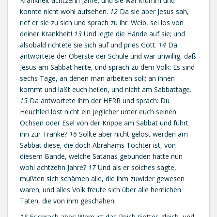
Krankheit achtzehn Jahre; und sie war krumm und
konnte nicht wohl aufsehen.
12
Da sie aber Jesus sah,
rief er sie zu sich und sprach zu ihr: Weib, sei los von
deiner Krankheit!
13
Und legte die Hände auf sie; und
alsobald richtete sie sich auf und pries Gott.
14
Da
antwortete der Oberste der Schule und war unwillig, daß
Jesus am Sabbat heilte, und sprach zu dem Volk: Es sind
sechs Tage, an denen man arbeiten soll; an ihnen
kommt und laßt euch heilen, und nicht am Sabbattage.
15
Da antwortete ihm der HERR und sprach: Du
Heuchler! löst nicht ein jeglicher unter euch seinen
Ochsen oder Esel von der Krippe am Sabbat und führt
ihn zur Tränke?
16
Sollte aber nicht gelöst werden am
Sabbat diese, die doch Abrahams Tochter ist, von
diesem Bande, welche Satanas gebunden hatte nun
wohl achtzehn Jahre?
17
Und als er solches sagte,
mußten sich schämen alle, die ihm zuwider gewesen
waren; und alles Volk freute sich über alle herrlichen
Taten, die von ihm geschahen.
18
Er sprach aber: Wem ist das Reich Gottes gleich, und