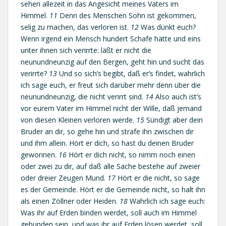
sehen allezeit in das Angesicht meines Vaters im
Himmel.
11
Denn des Menschen Sohn ist gekommen,
selig zu machen, das verloren ist.
12
Was dünkt euch?
Wenn irgend ein Mensch hundert Schafe hätte und eins
unter ihnen sich verirrte: läßt er nicht die
neunundneunzig auf den Bergen, geht hin und sucht das
verirrte?
13
Und so sich’s begibt, daß er’s findet, wahrlich
ich sage euch, er freut sich darüber mehr denn über die
neunundneunzig, die nicht verirrt sind.
14
Also auch ist’s
vor eurem Vater im Himmel nicht der Wille, daß jemand
von diesen Kleinen verloren werde.
15
Sündigt aber dein
Bruder an dir, so gehe hin und strafe ihn zwischen dir
und ihm allein. Hört er dich, so hast du deinen Bruder
gewonnen.
16
Hört er dich nicht, so nimm noch einen
oder zwei zu dir, auf daß alle Sache bestehe auf zweier
oder dreier Zeugen Mund.
17
Hört er die nicht, so sage
es der Gemeinde. Hört er die Gemeinde nicht, so halt ihn
als einen Zöllner oder Heiden.
18
Wahrlich ich sage euch:
Was ihr auf Erden binden werdet, soll auch im Himmel
gebunden sein, und was ihr auf Erden lösen werdet, soll