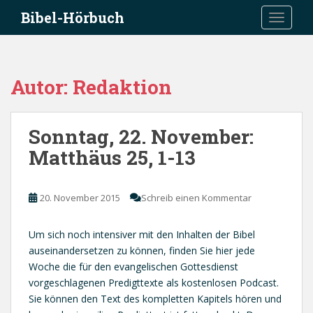
S
Bibel-Hörbuch
TOGGLE
k
i
p
t
Autor:
Redaktion
o
m
a
Sonntag, 22. November:
i
Matthäus 25, 1-13
n
c
o
20. November 2015
Schreib einen Kommentar
n
t
e
Um sich noch intensiver mit den Inhalten der Bibel
n
auseinandersetzen zu können, finden Sie hier jede
t
Woche die für den evangelischen Gottesdienst
vorgeschlagenen Predigttexte als kostenlosen Podcast.
Sie können den Text des kompletten Kapitels hören und