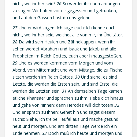
nicht, wo ihr her seid?
26
So werdet ihr dann anfangen
zu sagen: Wir haben vor dir gegessen und getrunken,
und auf den Gassen hast du uns gelehrt.
27
Und er wird sagen: Ich sage euch: Ich kenne euch
nicht, wo ihr her seid; weichet alle von mir, ihr Übeltäter.
28
Da wird sein Heulen und Zähneklappen, wenn ihr
sehen werdet Abraham und Isaak und Jakob und alle
Propheten im Reich Gottes, euch aber hinausgestoßen.
29
Und es werden kommen vom Morgen und vom
Abend, von Mitternacht und vom Mittage, die zu Tische
sitzen werden im Reich Gottes.
30
Und siehe, es sind
Letzte, die werden die Ersten sein, und sind Erste, die
werden die Letzten sein.
31
An demselben Tage kamen
etliche Pharisäer und sprachen zu ihm: Hebe dich hinaus
und gehe von hinnen; denn Herodes will dich töten!
32
Und er sprach zu ihnen: Gehet hin und saget diesem
Fuchs: Siehe, ich treibe Teufel aus und mache gesund
heut und morgen, und am dritten Tage werde ich ein
Ende nehmen.
33
Doch muß ich heute und morgen und