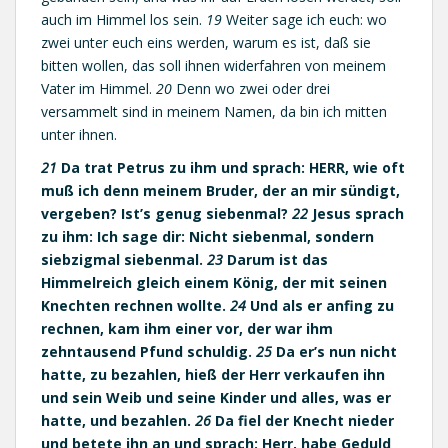
auch im Himmel los sein.
19
Weiter sage ich euch: wo
zwei unter euch eins werden, warum es ist, daß sie
bitten wollen, das soll ihnen widerfahren von meinem
Vater im Himmel.
20
Denn wo zwei oder drei
versammelt sind in meinem Namen, da bin ich mitten
unter ihnen.
21
Da trat Petrus zu ihm und sprach: HERR, wie oft
muß ich denn meinem Bruder, der an mir sündigt,
vergeben? Ist’s genug siebenmal?
22
Jesus sprach
zu ihm: Ich sage dir: Nicht siebenmal, sondern
siebzigmal siebenmal.
23
Darum ist das
Himmelreich gleich einem König, der mit seinen
Knechten rechnen wollte.
24
Und als er anfing zu
rechnen, kam ihm einer vor, der war ihm
zehntausend Pfund schuldig.
25
Da er’s nun nicht
hatte, zu bezahlen, hieß der Herr verkaufen ihn
und sein Weib und seine Kinder und alles, was er
hatte, und bezahlen.
26
Da fiel der Knecht nieder
und betete ihn an und sprach: Herr, habe Geduld