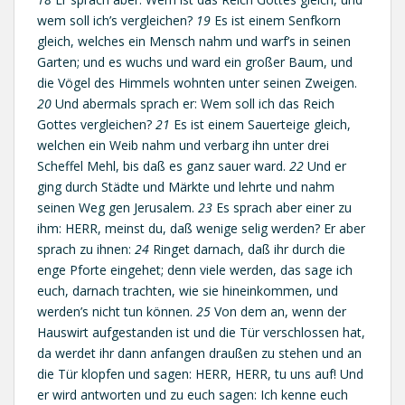
wem soll ich’s vergleichen?
19
Es ist einem Senfkorn
gleich, welches ein Mensch nahm und warf’s in seinen
Garten; und es wuchs und ward ein großer Baum, und
die Vögel des Himmels wohnten unter seinen Zweigen.
20
Und abermals sprach er: Wem soll ich das Reich
Gottes vergleichen?
21
Es ist einem Sauerteige gleich,
welchen ein Weib nahm und verbarg ihn unter drei
Scheffel Mehl, bis daß es ganz sauer ward.
22
Und er
ging durch Städte und Märkte und lehrte und nahm
seinen Weg gen Jerusalem.
23
Es sprach aber einer zu
ihm: HERR, meinst du, daß wenige selig werden? Er aber
sprach zu ihnen:
24
Ringet darnach, daß ihr durch die
enge Pforte eingehet; denn viele werden, das sage ich
euch, darnach trachten, wie sie hineinkommen, und
werden’s nicht tun können.
25
Von dem an, wenn der
Hauswirt aufgestanden ist und die Tür verschlossen hat,
da werdet ihr dann anfangen draußen zu stehen und an
die Tür klopfen und sagen: HERR, HERR, tu uns auf! Und
er wird antworten und zu euch sagen: Ich kenne euch