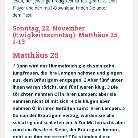
lesen, der jeweilige Predigttext ist fett gedruckt. Den
Player und den mp3-Download finden Sie unter
dem Text.
Sonntag, 22. November
(Ewigkeitssonntag): Matthäus 25,
1-13
Matthäus 25
1
Dann wird das Himmelreich gleich sein zehn
Jungfrauen, die ihre Lampen nahmen und gingen
aus, dem Bräutigam entgegen.
2
Aber fünf unter
ihnen waren töricht, und fünf waren klug.
3
Die
törichten nahmen Öl in ihren Lampen; aber sie
nahmen nicht Öl mit sich.
4
Die klugen aber
nahmen Öl in ihren Gefäßen samt ihren Lampen.
5
Da nun der Bräutigam verzog, wurden sie alle
schläfrig und schliefen ein.
6
Zur Mitternacht aber
ward ein Geschrei: Siehe, der Bräutigam kommt;
geht aus ihm entgegen!
7
Da standen diese