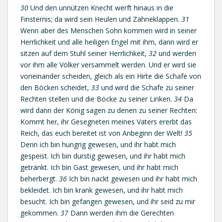
30
Und den unnützen Knecht werft hinaus in die
Finsternis; da wird sein Heulen und Zähneklappen.
31
Wenn aber des Menschen Sohn kommen wird in seiner
Herrlichkeit und alle heiligen Engel mit ihm, dann wird er
sitzen auf dem Stuhl seiner Herrlichkeit,
32
und werden
vor ihm alle Völker versammelt werden. Und er wird sie
voneinander scheiden, gleich als ein Hirte die Schafe von
den Böcken scheidet,
33
und wird die Schafe zu seiner
Rechten stellen und die Böcke zu seiner Linken.
34
Da
wird dann der König sagen zu denen zu seiner Rechten:
Kommt her, ihr Gesegneten meines Vaters ererbt das
Reich, das euch bereitet ist von Anbeginn der Welt!
35
Denn ich bin hungrig gewesen, und ihr habt mich
gespeist. Ich bin durstig gewesen, und ihr habt mich
getränkt. Ich bin Gast gewesen, und ihr habt mich
beherbergt.
36
Ich bin nackt gewesen und ihr habt mich
bekleidet. Ich bin krank gewesen, und ihr habt mich
besucht. Ich bin gefangen gewesen, und ihr seid zu mir
gekommen.
37
Dann werden ihm die Gerechten