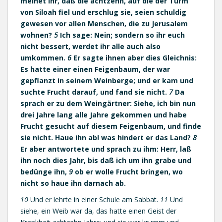
meinet ihr, daß die achtzehn, auf die der Turm
von Siloah fiel und erschlug sie, seien schuldig
gewesen vor allen Menschen, die zu Jerusalem
wohnen?
5
Ich sage: Nein; sondern so ihr euch
nicht bessert, werdet ihr alle auch also
umkommen.
6
Er sagte ihnen aber dies Gleichnis:
Es hatte einer einen Feigenbaum, der war
gepflanzt in seinem Weinberge; und er kam und
suchte Frucht darauf, und fand sie nicht.
7
Da
sprach er zu dem Weingärtner: Siehe, ich bin nun
drei Jahre lang alle Jahre gekommen und habe
Frucht gesucht auf diesem Feigenbaum, und finde
sie nicht. Haue ihn ab! was hindert er das Land?
8
Er aber antwortete und sprach zu ihm: Herr, laß
ihn noch dies Jahr, bis daß ich um ihn grabe und
bedünge ihn,
9
ob er wolle Frucht bringen, wo
nicht so haue ihn darnach ab.
10
Und er lehrte in einer Schule am Sabbat.
11
Und
siehe, ein Weib war da, das hatte einen Geist der