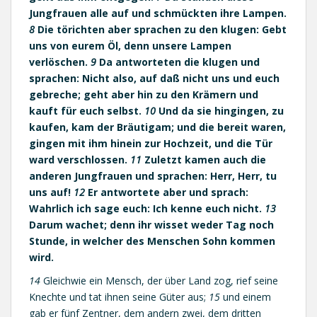
Jungfrauen alle auf und schmückten ihre Lampen.
8
Die törichten aber sprachen zu den klugen: Gebt
uns von eurem Öl, denn unsere Lampen
verlöschen.
9
Da antworteten die klugen und
sprachen: Nicht also, auf daß nicht uns und euch
gebreche; geht aber hin zu den Krämern und
kauft für euch selbst.
10
Und da sie hingingen, zu
kaufen, kam der Bräutigam; und die bereit waren,
gingen mit ihm hinein zur Hochzeit, und die Tür
ward verschlossen.
11
Zuletzt kamen auch die
anderen Jungfrauen und sprachen: Herr, Herr, tu
uns auf!
12
Er antwortete aber und sprach:
Wahrlich ich sage euch: Ich kenne euch nicht.
13
Darum wachet; denn ihr wisset weder Tag noch
Stunde, in welcher des Menschen Sohn kommen
wird.
14
Gleichwie ein Mensch, der über Land zog, rief seine
Knechte und tat ihnen seine Güter aus;
15
und einem
gab er fünf Zentner, dem andern zwei, dem dritten