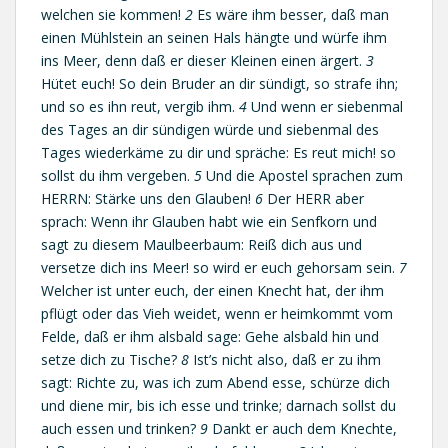
welchen sie kommen!
2
Es wäre ihm besser, daß man
einen Mühlstein an seinen Hals hängte und würfe ihm
ins Meer, denn daß er dieser Kleinen einen ärgert.
3
Hütet euch! So dein Bruder an dir sündigt, so strafe ihn;
und so es ihn reut, vergib ihm.
4
Und wenn er siebenmal
des Tages an dir sündigen würde und siebenmal des
Tages wiederkäme zu dir und spräche: Es reut mich! so
sollst du ihm vergeben.
5
Und die Apostel sprachen zum
HERRN: Stärke uns den Glauben!
6
Der HERR aber
sprach: Wenn ihr Glauben habt wie ein Senfkorn und
sagt zu diesem Maulbeerbaum: Reiß dich aus und
versetze dich ins Meer! so wird er euch gehorsam sein.
7
Welcher ist unter euch, der einen Knecht hat, der ihm
pflügt oder das Vieh weidet, wenn er heimkommt vom
Felde, daß er ihm alsbald sage: Gehe alsbald hin und
setze dich zu Tische?
8
Ist’s nicht also, daß er zu ihm
sagt: Richte zu, was ich zum Abend esse, schürze dich
und diene mir, bis ich esse und trinke; darnach sollst du
auch essen und trinken?
9
Dankt er auch dem Knechte,