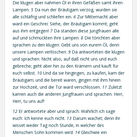
Die klugen aber nahmen Öl in ihren Gefäßen samt ihren
Lampen.
5
Da nun der Bräutigam verzog, wurden sie
alle schläfrig und schliefen ein.
6
Zur Mitternacht aber
ward ein Geschrei: Siehe, der Bräutigam kommt; geht
aus ihm entgegen!
7
Da standen diese Jungfrauen alle
auf und schmückten ihre Lampen.
8
Die törichten aber
sprachen zu den klugen: Gebt uns von eurem Öl, denn
unsere Lampen verlöschen.
9
Da antworteten die klugen
und sprachen: Nicht also, auf daß nicht uns und euch
gebreche; geht aber hin zu den Krämern und kauft für
euch selbst.
10
Und da sie hingingen, zu kaufen, kam der
Bräutigam; und die bereit waren, gingen mit ihm hinein
zur Hochzeit, und die Tür ward verschlossen.
11
Zuletzt
kamen auch die anderen Jungfrauen und sprachen: Herr,
Herr, tu uns auf!
12
Er antwortete aber und sprach: Wahrlich ich sage
euch: Ich kenne euch nicht.
13
Darum wachet; denn ihr
wisset weder Tag noch Stunde, in welcher des
Menschen Sohn kommen wird.
14
Gleichwie ein