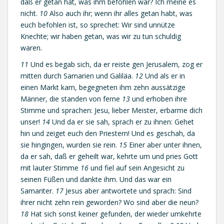
daß er getan hat, was ihm befohlen war? Ich meine es
nicht.
10
Also auch ihr; wenn ihr alles getan habt, was
euch befohlen ist, so sprechet: Wir sind unnütze
Knechte; wir haben getan, was wir zu tun schuldig
waren.
11
Und es begab sich, da er reiste gen Jerusalem, zog er
mitten durch Samarien und Galiläa.
12
Und als er in
einen Markt kam, begegneten ihm zehn aussätzige
Männer, die standen von ferne
13
und erhoben ihre
Stimme und sprachen: Jesu, lieber Meister, erbarme dich
unser!
14
Und da er sie sah, sprach er zu ihnen: Gehet
hin und zeiget euch den Priestern! Und es geschah, da
sie hingingen, wurden sie rein.
15
Einer aber unter ihnen,
da er sah, daß er geheilt war, kehrte um und pries Gott
mit lauter Stimme
16
und fiel auf sein Angesicht zu
seinen Füßen und dankte ihm. Und das war ein
Samariter.
17
Jesus aber antwortete und sprach: Sind
ihrer nicht zehn rein geworden? Wo sind aber die neun?
18
Hat sich sonst keiner gefunden, der wieder umkehrte