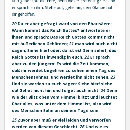
und gäbe Gott die Ehre, denn dieser Fremdling?
19
Und
er sprach zu ihm: Stehe auf, gehe hin; dein Glaube hat
dir geholfen.
20
Da er aber gefragt ward von den Pharisäern:
Wann kommt das Reich Gottes? antwortete er
ihnen und sprach: Das Reich Gottes kommt nicht
mit äußerlichen Gebärden;
21
man wird auch nicht
sagen: Siehe hier! oder: da ist es! Denn sehet, das
Reich Gottes ist inwendig in euch.
22
Er sprach
aber zu den Jüngern: Es wird die Zeit kommen,
daß ihr werdet begehren zu sehen einen Tag des
Menschensohnes, und werdet ihn nicht sehen.
23
Und sie werden zu euch sagen: Siehe hier! siehe
da! Gehet nicht hin und folget auch nicht.
24
Denn
wie der Blitz oben vom Himmel blitzt und leuchtet
über alles, was unter dem Himmel ist, also wird
des Menschen Sohn an seinem Tage sein.
25
Zuvor aber muß er viel leiden und verworfen
werden von diesem Geschlecht.
26
Und wie es