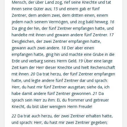
Mensch, der über Land zog, rief seine Knechte und tat
ihnen seine Güter aus;
15
und einem gab er fünf
Zentner, dem andern zwei, dem dritten einen, einem
jedem nach seinem Vermögen, und zog bald hinweg.
16
Da ging der hin, der fünf Zentner empfangen hatte, und
handelte mit ihnen und gewann andere fünf Zentner.
17
Desgleichen, der zwei Zentner empfangen hatte,
gewann auch zwei andere.
18
Der aber einen
empfangen hatte, ging hin und machte eine Grube in die
Erde und verbarg seines Herrn Geld.
19
Über eine lange
Zeit kam der Herr dieser Knechte und hielt Rechenschaft
mit ihnen.
20
Da trat herzu, der fünf Zentner empfangen
hatte, und legte andere fünf Zentner dar und sprach:
Herr, du hast mir fünf Zentner ausgetan; siehe da, ich
habe damit andere fünf Zentner gewonnen.
21
Da
sprach sein Herr zu ihm: Ei, du frommer und getreuer
Knecht, du bist über wenigem Herrn Freude!
22
Da trat auch herzu, der zwei Zentner erhalten hatte,
und sprach: Herr, du hast mir zwei Zentner gegeben;