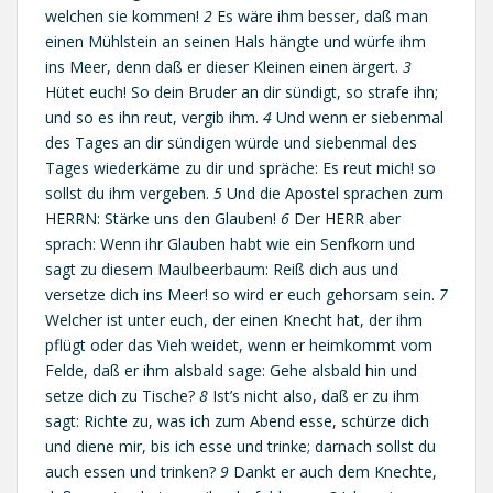
welchen sie kommen!
2
Es wäre ihm besser, daß man
einen Mühlstein an seinen Hals hängte und würfe ihm
ins Meer, denn daß er dieser Kleinen einen ärgert.
3
Hütet euch! So dein Bruder an dir sündigt, so strafe ihn;
und so es ihn reut, vergib ihm.
4
Und wenn er siebenmal
des Tages an dir sündigen würde und siebenmal des
Tages wiederkäme zu dir und spräche: Es reut mich! so
sollst du ihm vergeben.
5
Und die Apostel sprachen zum
HERRN: Stärke uns den Glauben!
6
Der HERR aber
sprach: Wenn ihr Glauben habt wie ein Senfkorn und
sagt zu diesem Maulbeerbaum: Reiß dich aus und
versetze dich ins Meer! so wird er euch gehorsam sein.
7
Welcher ist unter euch, der einen Knecht hat, der ihm
pflügt oder das Vieh weidet, wenn er heimkommt vom
Felde, daß er ihm alsbald sage: Gehe alsbald hin und
setze dich zu Tische?
8
Ist’s nicht also, daß er zu ihm
sagt: Richte zu, was ich zum Abend esse, schürze dich
und diene mir, bis ich esse und trinke; darnach sollst du
auch essen und trinken?
9
Dankt er auch dem Knechte,