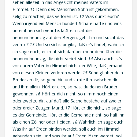
sehen allezeit in das Angesicht meines Vaters im
Himmel.
11
Denn des Menschen Sohn ist gekommen,
selig zu machen, das verloren ist.
12
Was dünkt euch?
Wenn irgend ein Mensch hundert Schafe hätte und eins
unter ihnen sich verirrte: läßt er nicht die
neunundneunzig auf den Bergen, geht hin und sucht das
verirrte?
13
Und so sich’s begibt, daß er’s findet, wahrlich
ich sage euch, er freut sich darüber mehr denn über die
neunundneunzig, die nicht verirrt sind.
14
Also auch ist’s
vor eurem Vater im Himmel nicht der Wille, daß jemand
von diesen Kleinen verloren werde.
15
Sündigt aber dein
Bruder an dir, so gehe hin und strafe ihn zwischen dir
und ihm allein. Hört er dich, so hast du deinen Bruder
gewonnen.
16
Hört er dich nicht, so nimm noch einen
oder zwei zu dir, auf daß alle Sache bestehe auf zweier
oder dreier Zeugen Mund.
17
Hört er die nicht, so sage
es der Gemeinde. Hört er die Gemeinde nicht, so halt ihn
als einen Zöllner oder Heiden.
18
Wahrlich ich sage euch:
Was ihr auf Erden binden werdet, soll auch im Himmel
gebunden sein, und was ihr auf Erden lösen werdet, soll