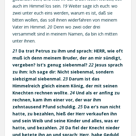
auch im Himmel los sein.
19
Weiter sage ich euch: wo
zwei unter euch eins werden, warum es ist, daß sie
bitten wollen, das soll ihnen widerfahren von meinem
Vater im Himmel.
20
Denn wo zwei oder drei
versammelt sind in meinem Namen, da bin ich mitten
unter ihnen.
21
Da trat Petrus zu ihm und sprach: HERR, wie oft
muß ich denn meinem Bruder, der an mir sündigt,
vergeben? Ist’s genug siebenmal?
22
Jesus sprach
zu ihm: Ich sage dir: Nicht siebenmal, sondern
siebzigmal siebenmal.
23
Darum ist das
Himmelreich gleich einem König, der mit seinen
Knechten rechnen wollte.
24
Und als er anfing zu
rechnen, kam ihm einer vor, der war ihm
zehntausend Pfund schuldig.
25
Da er’s nun nicht
hatte, zu bezahlen, hieß der Herr verkaufen ihn
und sein Weib und seine Kinder und alles, was er
hatte, und bezahlen.
26
Da fiel der Knecht nieder
und betete ihn an und sprach: Herr, habe Geduld