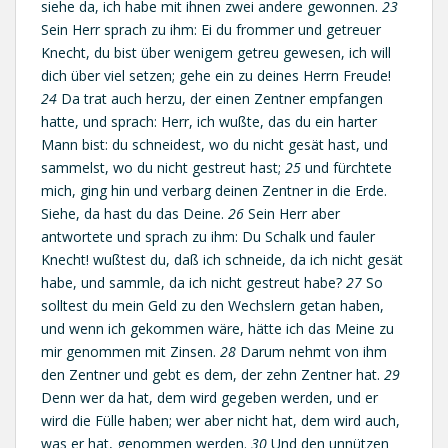
siehe da, ich habe mit ihnen zwei andere gewonnen.
23
Sein Herr sprach zu ihm: Ei du frommer und getreuer
Knecht, du bist über wenigem getreu gewesen, ich will
dich über viel setzen; gehe ein zu deines Herrn Freude!
24
Da trat auch herzu, der einen Zentner empfangen
hatte, und sprach: Herr, ich wußte, das du ein harter
Mann bist: du schneidest, wo du nicht gesät hast, und
sammelst, wo du nicht gestreut hast;
25
und fürchtete
mich, ging hin und verbarg deinen Zentner in die Erde.
Siehe, da hast du das Deine.
26
Sein Herr aber
antwortete und sprach zu ihm: Du Schalk und fauler
Knecht! wußtest du, daß ich schneide, da ich nicht gesät
habe, und sammle, da ich nicht gestreut habe?
27
So
solltest du mein Geld zu den Wechslern getan haben,
und wenn ich gekommen wäre, hätte ich das Meine zu
mir genommen mit Zinsen.
28
Darum nehmt von ihm
den Zentner und gebt es dem, der zehn Zentner hat.
29
Denn wer da hat, dem wird gegeben werden, und er
wird die Fülle haben; wer aber nicht hat, dem wird auch,
was er hat, genommen werden.
30
Und den unnützen