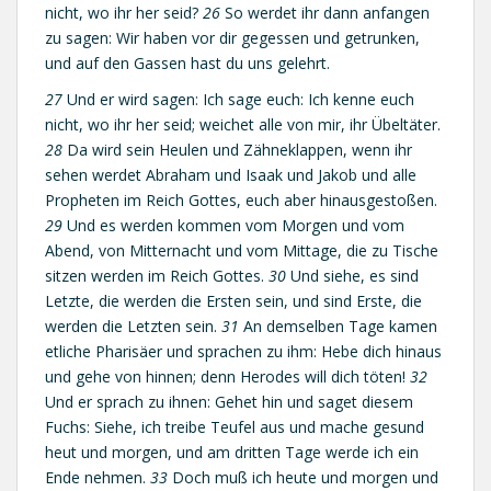
nicht, wo ihr her seid?
26
So werdet ihr dann anfangen
zu sagen: Wir haben vor dir gegessen und getrunken,
und auf den Gassen hast du uns gelehrt.
27
Und er wird sagen: Ich sage euch: Ich kenne euch
nicht, wo ihr her seid; weichet alle von mir, ihr Übeltäter.
28
Da wird sein Heulen und Zähneklappen, wenn ihr
sehen werdet Abraham und Isaak und Jakob und alle
Propheten im Reich Gottes, euch aber hinausgestoßen.
29
Und es werden kommen vom Morgen und vom
Abend, von Mitternacht und vom Mittage, die zu Tische
sitzen werden im Reich Gottes.
30
Und siehe, es sind
Letzte, die werden die Ersten sein, und sind Erste, die
werden die Letzten sein.
31
An demselben Tage kamen
etliche Pharisäer und sprachen zu ihm: Hebe dich hinaus
und gehe von hinnen; denn Herodes will dich töten!
32
Und er sprach zu ihnen: Gehet hin und saget diesem
Fuchs: Siehe, ich treibe Teufel aus und mache gesund
heut und morgen, und am dritten Tage werde ich ein
Ende nehmen.
33
Doch muß ich heute und morgen und