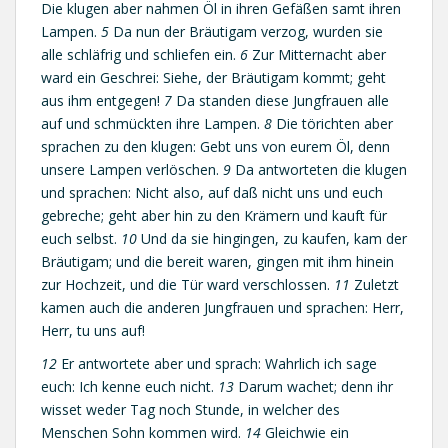
Die klugen aber nahmen Öl in ihren Gefäßen samt ihren
Lampen.
5
Da nun der Bräutigam verzog, wurden sie
alle schläfrig und schliefen ein.
6
Zur Mitternacht aber
ward ein Geschrei: Siehe, der Bräutigam kommt; geht
aus ihm entgegen!
7
Da standen diese Jungfrauen alle
auf und schmückten ihre Lampen.
8
Die törichten aber
sprachen zu den klugen: Gebt uns von eurem Öl, denn
unsere Lampen verlöschen.
9
Da antworteten die klugen
und sprachen: Nicht also, auf daß nicht uns und euch
gebreche; geht aber hin zu den Krämern und kauft für
euch selbst.
10
Und da sie hingingen, zu kaufen, kam der
Bräutigam; und die bereit waren, gingen mit ihm hinein
zur Hochzeit, und die Tür ward verschlossen.
11
Zuletzt
kamen auch die anderen Jungfrauen und sprachen: Herr,
Herr, tu uns auf!
12
Er antwortete aber und sprach: Wahrlich ich sage
euch: Ich kenne euch nicht.
13
Darum wachet; denn ihr
wisset weder Tag noch Stunde, in welcher des
Menschen Sohn kommen wird.
14
Gleichwie ein