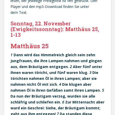
lesen, der jeweilige Predigttext ist fett gedruckt. Den
Player und den mp3-Download finden Sie unter
dem Text.
Sonntag, 22. November
(Ewigkeitssonntag): Matthäus 25,
1-13
Matthäus 25
1
Dann wird das Himmelreich gleich sein zehn
Jungfrauen, die ihre Lampen nahmen und gingen
aus, dem Bräutigam entgegen.
2
Aber fünf unter
ihnen waren töricht, und fünf waren klug.
3
Die
törichten nahmen Öl in ihren Lampen; aber sie
nahmen nicht Öl mit sich.
4
Die klugen aber
nahmen Öl in ihren Gefäßen samt ihren Lampen.
5
Da nun der Bräutigam verzog, wurden sie alle
schläfrig und schliefen ein.
6
Zur Mitternacht aber
ward ein Geschrei: Siehe, der Bräutigam kommt;
geht aus ihm entgegen!
7
Da standen diese