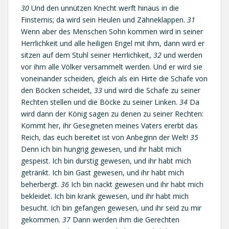
30
Und den unnützen Knecht werft hinaus in die
Finsternis; da wird sein Heulen und Zähneklappen.
31
Wenn aber des Menschen Sohn kommen wird in seiner
Herrlichkeit und alle heiligen Engel mit ihm, dann wird er
sitzen auf dem Stuhl seiner Herrlichkeit,
32
und werden
vor ihm alle Völker versammelt werden. Und er wird sie
voneinander scheiden, gleich als ein Hirte die Schafe von
den Böcken scheidet,
33
und wird die Schafe zu seiner
Rechten stellen und die Böcke zu seiner Linken.
34
Da
wird dann der König sagen zu denen zu seiner Rechten:
Kommt her, ihr Gesegneten meines Vaters ererbt das
Reich, das euch bereitet ist von Anbeginn der Welt!
35
Denn ich bin hungrig gewesen, und ihr habt mich
gespeist. Ich bin durstig gewesen, und ihr habt mich
getränkt. Ich bin Gast gewesen, und ihr habt mich
beherbergt.
36
Ich bin nackt gewesen und ihr habt mich
bekleidet. Ich bin krank gewesen, und ihr habt mich
besucht. Ich bin gefangen gewesen, und ihr seid zu mir
gekommen.
37
Dann werden ihm die Gerechten