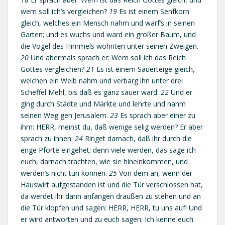
wem soll ich’s vergleichen?
19
Es ist einem Senfkorn
gleich, welches ein Mensch nahm und warf’s in seinen
Garten; und es wuchs und ward ein großer Baum, und
die Vögel des Himmels wohnten unter seinen Zweigen.
20
Und abermals sprach er: Wem soll ich das Reich
Gottes vergleichen?
21
Es ist einem Sauerteige gleich,
welchen ein Weib nahm und verbarg ihn unter drei
Scheffel Mehl, bis daß es ganz sauer ward.
22
Und er
ging durch Städte und Märkte und lehrte und nahm
seinen Weg gen Jerusalem.
23
Es sprach aber einer zu
ihm: HERR, meinst du, daß wenige selig werden? Er aber
sprach zu ihnen:
24
Ringet darnach, daß ihr durch die
enge Pforte eingehet; denn viele werden, das sage ich
euch, darnach trachten, wie sie hineinkommen, und
werden’s nicht tun können.
25
Von dem an, wenn der
Hauswirt aufgestanden ist und die Tür verschlossen hat,
da werdet ihr dann anfangen draußen zu stehen und an
die Tür klopfen und sagen: HERR, HERR, tu uns auf! Und
er wird antworten und zu euch sagen: Ich kenne euch