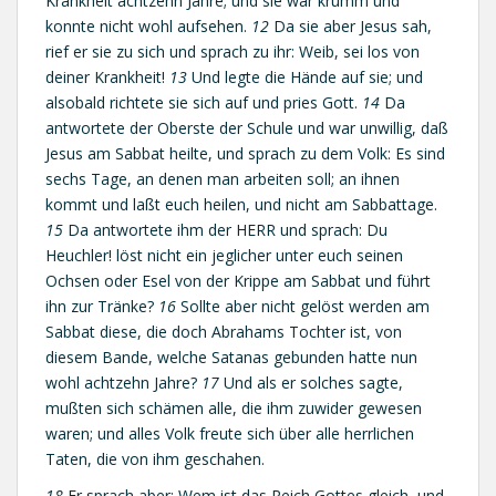
Krankheit achtzehn Jahre; und sie war krumm und
konnte nicht wohl aufsehen.
12
Da sie aber Jesus sah,
rief er sie zu sich und sprach zu ihr: Weib, sei los von
deiner Krankheit!
13
Und legte die Hände auf sie; und
alsobald richtete sie sich auf und pries Gott.
14
Da
antwortete der Oberste der Schule und war unwillig, daß
Jesus am Sabbat heilte, und sprach zu dem Volk: Es sind
sechs Tage, an denen man arbeiten soll; an ihnen
kommt und laßt euch heilen, und nicht am Sabbattage.
15
Da antwortete ihm der HERR und sprach: Du
Heuchler! löst nicht ein jeglicher unter euch seinen
Ochsen oder Esel von der Krippe am Sabbat und führt
ihn zur Tränke?
16
Sollte aber nicht gelöst werden am
Sabbat diese, die doch Abrahams Tochter ist, von
diesem Bande, welche Satanas gebunden hatte nun
wohl achtzehn Jahre?
17
Und als er solches sagte,
mußten sich schämen alle, die ihm zuwider gewesen
waren; und alles Volk freute sich über alle herrlichen
Taten, die von ihm geschahen.
18
Er sprach aber: Wem ist das Reich Gottes gleich, und