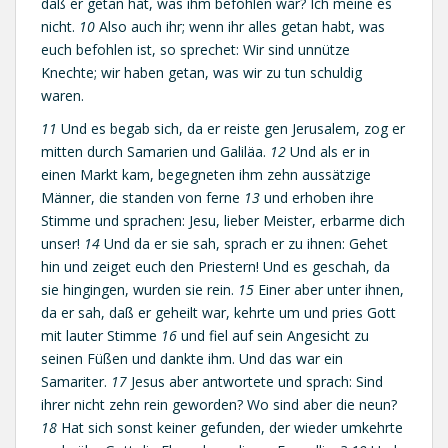
daß er getan hat, was ihm befohlen war? Ich meine es
nicht.
10
Also auch ihr; wenn ihr alles getan habt, was
euch befohlen ist, so sprechet: Wir sind unnütze
Knechte; wir haben getan, was wir zu tun schuldig
waren.
11
Und es begab sich, da er reiste gen Jerusalem, zog er
mitten durch Samarien und Galiläa.
12
Und als er in
einen Markt kam, begegneten ihm zehn aussätzige
Männer, die standen von ferne
13
und erhoben ihre
Stimme und sprachen: Jesu, lieber Meister, erbarme dich
unser!
14
Und da er sie sah, sprach er zu ihnen: Gehet
hin und zeiget euch den Priestern! Und es geschah, da
sie hingingen, wurden sie rein.
15
Einer aber unter ihnen,
da er sah, daß er geheilt war, kehrte um und pries Gott
mit lauter Stimme
16
und fiel auf sein Angesicht zu
seinen Füßen und dankte ihm. Und das war ein
Samariter.
17
Jesus aber antwortete und sprach: Sind
ihrer nicht zehn rein geworden? Wo sind aber die neun?
18
Hat sich sonst keiner gefunden, der wieder umkehrte