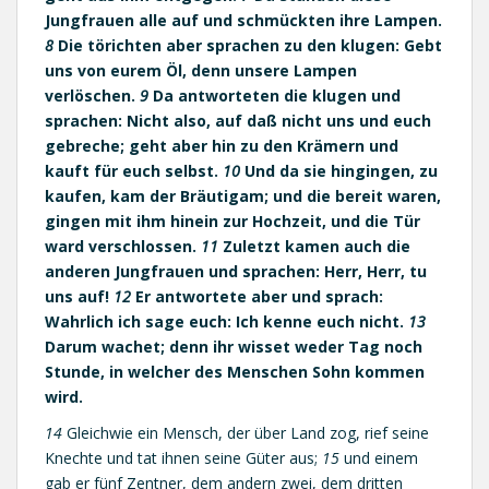
Jungfrauen alle auf und schmückten ihre Lampen.
8
Die törichten aber sprachen zu den klugen: Gebt
uns von eurem Öl, denn unsere Lampen
verlöschen.
9
Da antworteten die klugen und
sprachen: Nicht also, auf daß nicht uns und euch
gebreche; geht aber hin zu den Krämern und
kauft für euch selbst.
10
Und da sie hingingen, zu
kaufen, kam der Bräutigam; und die bereit waren,
gingen mit ihm hinein zur Hochzeit, und die Tür
ward verschlossen.
11
Zuletzt kamen auch die
anderen Jungfrauen und sprachen: Herr, Herr, tu
uns auf!
12
Er antwortete aber und sprach:
Wahrlich ich sage euch: Ich kenne euch nicht.
13
Darum wachet; denn ihr wisset weder Tag noch
Stunde, in welcher des Menschen Sohn kommen
wird.
14
Gleichwie ein Mensch, der über Land zog, rief seine
Knechte und tat ihnen seine Güter aus;
15
und einem
gab er fünf Zentner, dem andern zwei, dem dritten