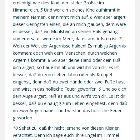
erniedrigt wie dies Kind, der ist der Größte im
Himmelreich.
5
Und wer ein solches Kind aufnimmt in
meinem Namen, der nimmt mich auf.
6
Wer aber ärgert
dieser Geringsten einen, die an mich glauben, dem wäre
es besser, daß ein Mühlstein an seinen Hals gehängt
und er ersäuft werde im Meer, da es am tiefsten ist.
7
Weh der Welt der Ärgernisse halben! Es muß ja Ärgernis
kommen; doch weh dem Menschen, durch welchen
Ärgernis kommt!
8
So aber deine Hand oder dein Fuß
dich ärgert, so haue ihn ab und wirf ihn von dir. Es ist
besser, daß du zum Leben lahm oder als Krüppel
eingehst, denn daß du zwei Hände oder zwei Füße hast
und wirst in das höllische Feuer geworfen.
9
Und so dich
dein Auge ärgert, reiß es aus und wirf’s von dir. Es ist dir
besser, daß du einäugig zum Leben eingehest, denn daß
du zwei Augen habest und wirst in das höllische Feuer
geworfen.
10
Sehet zu, daß ihr nicht jemand von diesen Kleinen
verachtet. Denn ich sage euch: Ihre Engel im Himmel