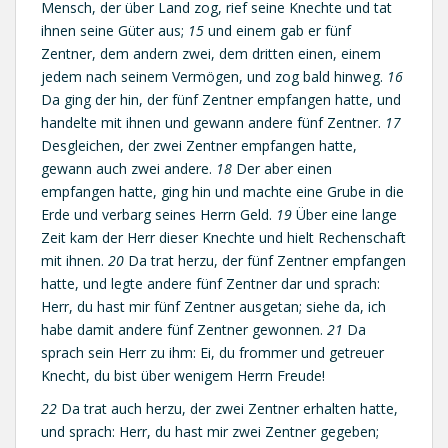
Mensch, der über Land zog, rief seine Knechte und tat
ihnen seine Güter aus;
15
und einem gab er fünf
Zentner, dem andern zwei, dem dritten einen, einem
jedem nach seinem Vermögen, und zog bald hinweg.
16
Da ging der hin, der fünf Zentner empfangen hatte, und
handelte mit ihnen und gewann andere fünf Zentner.
17
Desgleichen, der zwei Zentner empfangen hatte,
gewann auch zwei andere.
18
Der aber einen
empfangen hatte, ging hin und machte eine Grube in die
Erde und verbarg seines Herrn Geld.
19
Über eine lange
Zeit kam der Herr dieser Knechte und hielt Rechenschaft
mit ihnen.
20
Da trat herzu, der fünf Zentner empfangen
hatte, und legte andere fünf Zentner dar und sprach:
Herr, du hast mir fünf Zentner ausgetan; siehe da, ich
habe damit andere fünf Zentner gewonnen.
21
Da
sprach sein Herr zu ihm: Ei, du frommer und getreuer
Knecht, du bist über wenigem Herrn Freude!
22
Da trat auch herzu, der zwei Zentner erhalten hatte,
und sprach: Herr, du hast mir zwei Zentner gegeben;