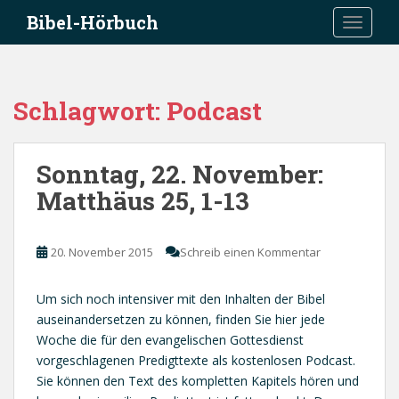
S
Bibel-Hörbuch
TOGGLE
k
i
p
t
Schlagwort:
Podcast
o
m
a
Sonntag, 22. November:
i
Matthäus 25, 1-13
n
c
o
20. November 2015
Schreib einen Kommentar
n
t
e
Um sich noch intensiver mit den Inhalten der Bibel
n
auseinandersetzen zu können, finden Sie hier jede
t
Woche die für den evangelischen Gottesdienst
vorgeschlagenen Predigttexte als kostenlosen Podcast.
Sie können den Text des kompletten Kapitels hören und