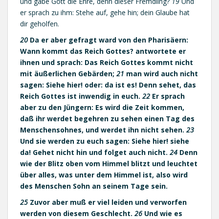
und gäbe Gott die Ehre, denn dieser Fremdling?
19
Und
er sprach zu ihm: Stehe auf, gehe hin; dein Glaube hat
dir geholfen.
20
Da er aber gefragt ward von den Pharisäern:
Wann kommt das Reich Gottes? antwortete er
ihnen und sprach: Das Reich Gottes kommt nicht
mit äußerlichen Gebärden;
21
man wird auch nicht
sagen: Siehe hier! oder: da ist es! Denn sehet, das
Reich Gottes ist inwendig in euch.
22
Er sprach
aber zu den Jüngern: Es wird die Zeit kommen,
daß ihr werdet begehren zu sehen einen Tag des
Menschensohnes, und werdet ihn nicht sehen.
23
Und sie werden zu euch sagen: Siehe hier! siehe
da! Gehet nicht hin und folget auch nicht.
24
Denn
wie der Blitz oben vom Himmel blitzt und leuchtet
über alles, was unter dem Himmel ist, also wird
des Menschen Sohn an seinem Tage sein.
25
Zuvor aber muß er viel leiden und verworfen
werden von diesem Geschlecht.
26
Und wie es