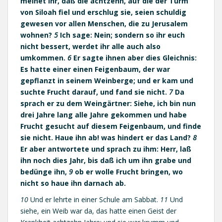
meinet ihr, daß die achtzehn, auf die der Turm
von Siloah fiel und erschlug sie, seien schuldig
gewesen vor allen Menschen, die zu Jerusalem
wohnen?
5
Ich sage: Nein; sondern so ihr euch
nicht bessert, werdet ihr alle auch also
umkommen.
6
Er sagte ihnen aber dies Gleichnis:
Es hatte einer einen Feigenbaum, der war
gepflanzt in seinem Weinberge; und er kam und
suchte Frucht darauf, und fand sie nicht.
7
Da
sprach er zu dem Weingärtner: Siehe, ich bin nun
drei Jahre lang alle Jahre gekommen und habe
Frucht gesucht auf diesem Feigenbaum, und finde
sie nicht. Haue ihn ab! was hindert er das Land?
8
Er aber antwortete und sprach zu ihm: Herr, laß
ihn noch dies Jahr, bis daß ich um ihn grabe und
bedünge ihn,
9
ob er wolle Frucht bringen, wo
nicht so haue ihn darnach ab.
10
Und er lehrte in einer Schule am Sabbat.
11
Und
siehe, ein Weib war da, das hatte einen Geist der