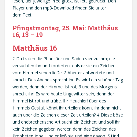
lesen, der jeweilige Predigttext ist fett gedruckt. Den
Player und den mp3-Download finden Sie unter
dem Text.
Pfingstmontag, 25. Mai: Matthäus
16, 13 – 19
Matthäus 16
1
Da traten die Pharisäer und Sadduzäer zu ihm; die
versuchten ihn und forderten, daß er sie ein Zeichen
vom Himmel sehen ließe.
2
Aber er antwortete und
sprach: Des Abends sprecht ihr: Es wird ein schöner Tag
werden, denn der Himmel ist rot;
3
und des Morgens
sprecht ihr: Es wird heute Ungewitter sein, denn der
Himmel ist rot und trübe. Ihr Heuchler! über des
Himmels Gestalt könnt ihr urteilen; könnt ihr denn nicht
auch über die Zeichen dieser Zeit urteilen?
4
Diese böse
und ehebrecherische Art sucht ein Zeichen; und soll ihr
kein Zeichen gegeben werden denn das Zeichen des
Propheten Jona. Und er ließ sie und ging davon.
5
Und