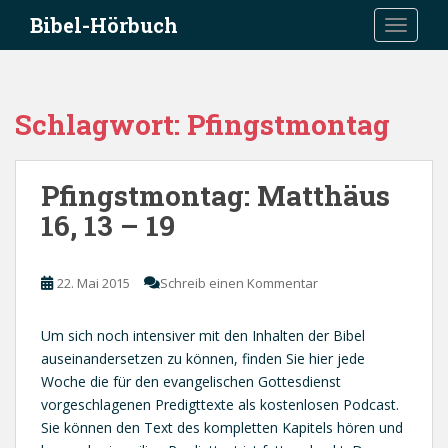
S
Bibel-Hörbuch
TOGGLE
k
i
p
t
Schlagwort:
Pfingstmontag
o
m
a
Pfingstmontag: Matthäus
i
16, 13 – 19
n
c
o
22. Mai 2015
Schreib einen Kommentar
n
t
e
Um sich noch intensiver mit den Inhalten der Bibel
n
auseinandersetzen zu können, finden Sie hier jede
t
Woche die für den evangelischen Gottesdienst
vorgeschlagenen Predigttexte als kostenlosen Podcast.
Sie können den Text des kompletten Kapitels hören und