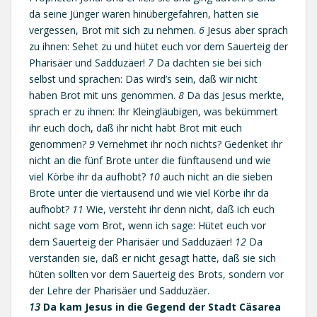
da seine Jünger waren hinübergefahren, hatten sie
vergessen, Brot mit sich zu nehmen.
6
Jesus aber sprach
zu ihnen: Sehet zu und hütet euch vor dem Sauerteig der
Pharisäer und Sadduzäer!
7
Da dachten sie bei sich
selbst und sprachen: Das wird’s sein, daß wir nicht
haben Brot mit uns genommen.
8
Da das Jesus merkte,
sprach er zu ihnen: Ihr Kleingläubigen, was bekümmert
ihr euch doch, daß ihr nicht habt Brot mit euch
genommen?
9
Vernehmet ihr noch nichts? Gedenket ihr
nicht an die fünf Brote unter die fünftausend und wie
viel Körbe ihr da aufhobt?
10
auch nicht an die sieben
Brote unter die viertausend und wie viel Körbe ihr da
aufhobt?
11
Wie, versteht ihr denn nicht, daß ich euch
nicht sage vom Brot, wenn ich sage: Hütet euch vor
dem Sauerteig der Pharisäer und Sadduzäer!
12
Da
verstanden sie, daß er nicht gesagt hatte, daß sie sich
hüten sollten vor dem Sauerteig des Brots, sondern vor
der Lehre der Pharisäer und Sadduzäer.
13
Da kam Jesus in die Gegend der Stadt Cäsarea