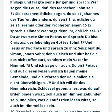
Philippi und fragte seine Jünger und sprach: Wer
sagen die Leute, daß des Menschen Sohn sei?
14
Sie sprachen: Etliche sagen, du seist Johannes
der Täufer; die andern, du seist Elia; etliche du
seist Jeremia oder der Propheten einer.
15
Er
sprach zu ihnen: Wer sagt denn ihr, daß ich sei?
16
Da antwortete Simon Petrus und sprach: Du bist
Christus, des lebendigen Gottes Sohn!
17
Und
Jesus antwortete und sprach zu ihm: Selig bist du,
Simon, Jona’s Sohn; denn Fleisch und Blut hat dir
das nicht offenbart, sondern mein Vater im
Himmel.
18
Und ich sage dir auch: Du bist Petrus,
und auf diesen Felsen will ich bauen meine
Gemeinde, und die Pforten der Hölle sollen sie
nicht überwältigen.
19
Und ich will dir des
Himmelsreichs Schlüssel geben: alles, was du auf
Erden binden wirst, soll auch im Himmel gebunden
sein, und alles, was du auf Erden lösen wirst, soll
auch im Himmel los sein.
20
Da verbot er seinen Jüngern, daß sie niemand sagen