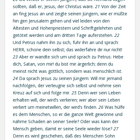
sollten, daß er, Jesus, der Christus wäre.
21
Von der Zeit
an fing Jesus an und zeigte seinen Jüngern, wie er müßte
hin gen Jerusalem gehen und viel leiden von den
Ältesten und Hohenpriestern und Schriftgelehrten und
getötet werden und am dritten Tage auferstehen.
22
Und Petrus nahm ihn zu sich, fuhr ihn an und sprach:
HERR, schone dein selbst; das widerfahre dir nur nicht!
23
Aber er wandte sich um und sprach zu Petrus: Hebe
dich, Satan, von mir! du bist mir ärgerlich; denn du
meinst nicht was göttlich, sondern was menschlich ist.
24
Da sprach Jesus zu seinen Jüngern: Will mir jemand
nachfolgen, der verleugne sich selbst und nehme sein
Kreuz auf sich und folge mir.
25
Denn wer sein Leben
erhalten will, der wird’s verlieren; wer aber sein Leben
verliert um meinetwillen, der wird’s finden.
26
Was hülfe
es dem Menschen, so er die ganze Welt gewönne und
nähme Schaden an seiner Seele? Oder was kann der
Mensch geben, damit er seine Seele wieder löse?
27
Denn es wird geschehen, daß des Menschen Sohn