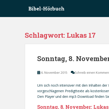
S
Bibel-Hörbuch
k
i
p
t
o
Schlagwort:
Lukas 17
m
a
i
n
Sonntag, 8. November
c
o
n
6. November 2015
Schreib einen Kommen
t
e
Um sich noch intensiver mit den Inhalten der
n
vorgeschlagenen Predigttexte als kostenlosen 
t
Den Player und den mp3-Download finden Sie
Sonntag, 8. November: Lukas 