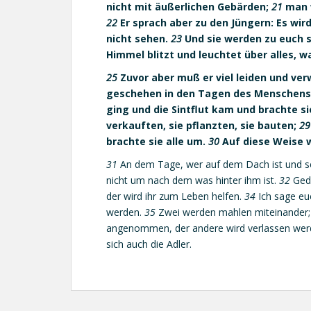
nicht mit äußerlichen Gebärden;
21
man w
22
Er sprach aber zu den Jüngern: Es wi
nicht sehen.
23
Und sie werden zu euch sa
Himmel blitzt und leuchtet über alles, 
25
Zuvor aber muß er viel leiden und ve
geschehen in den Tagen des Menschen
ging und die Sintflut kam und brachte si
verkauften, sie pflanzten, sie bauten;
29
brachte sie alle um.
30
Auf diese Weise w
31
An dem Tage, wer auf dem Dach ist und sei
nicht um nach dem was hinter ihm ist.
32
Gede
der wird ihr zum Leben helfen.
34
Ich sage eu
werden.
35
Zwei werden mahlen miteinander;
angenommen, der andere wird verlassen we
sich auch die Adler.