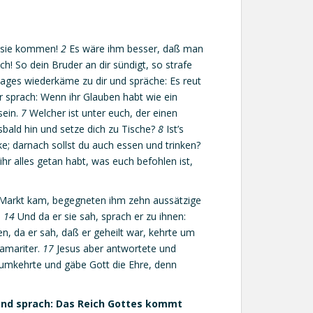
n sie kommen!
2
Es wäre ihm besser, daß man
h! So dein Bruder an dir sündigt, so strafe
ages wiederkäme zu dir und spräche: Es reut
sprach: Wenn ihr Glauben habt wie ein
sein.
7
Welcher ist unter euch, der einen
bald hin und setze dich zu Tische?
8
Ist’s
ke; darnach sollst du auch essen und trinken?
ihr alles getan habt, was euch befohlen ist,
n Markt kam, begegneten ihm zehn aussätzige
!
14
Und da er sie sah, sprach er zu ihnen:
en, da er sah, daß er geheilt war, kehrte um
Samariter.
17
Jesus aber antwortete und
 umkehrte und gäbe Gott die Ehre, denn
und sprach: Das Reich Gottes kommt