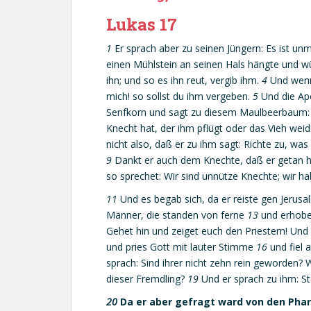
Lukas 17
1
Er sprach aber zu seinen Jüngern: Es ist 
einen Mühlstein an seinen Hals hängte und wü
ihn; und so es ihn reut, vergib ihm.
4
Und wenn
mich! so sollst du ihm vergeben.
5
Und die Ap
Senfkorn und sagt zu diesem Maulbeerbaum: R
Knecht hat, der ihm pflügt oder das Vieh wei
nicht also, daß er zu ihm sagt: Richte zu, was
9
Dankt er auch dem Knechte, daß er getan ha
so sprechet: Wir sind unnütze Knechte; wir ha
11
Und es begab sich, da er reiste gen Jerusa
Männer, die standen von ferne
13
und erhoben
Gehet hin und zeiget euch den Priestern! Und 
und pries Gott mit lauter Stimme
16
und fiel 
sprach: Sind ihrer nicht zehn rein geworden?
dieser Fremdling?
19
Und er sprach zu ihm: Ste
20
Da er aber gefragt ward von den Pha