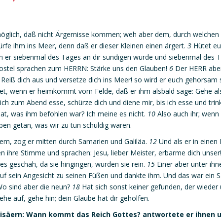
unmöglich, daß nicht Ärgernisse kommen; weh aber dem, durch welche
rfe ihm ins Meer, denn daß er dieser Kleinen einen ärgert.
3
Hütet euc
 er siebenmal des Tages an dir sündigen würde und siebenmal des T
ostel sprachen zum HERRN: Stärke uns den Glauben!
6
Der HERR aber 
eiß dich aus und versetze dich ins Meer! so wird er euch gehorsam 
det, wenn er heimkommt vom Felde, daß er ihm alsbald sage: Gehe als
 ich zum Abend esse, schürze dich und diene mir, bis ich esse und trin
t, was ihm befohlen war? Ich meine es nicht.
10
Also auch ihr; wenn 
ben getan, was wir zu tun schuldig waren.
lem, zog er mitten durch Samarien und Galiläa.
12
Und als er in eine
 ihre Stimme und sprachen: Jesu, lieber Meister, erbarme dich unser
es geschah, da sie hingingen, wurden sie rein.
15
Einer aber unter ihn
auf sein Angesicht zu seinen Füßen und dankte ihm. Und das war ein 
 Wo sind aber die neun?
18
Hat sich sonst keiner gefunden, der wieder
he auf, gehe hin; dein Glaube hat dir geholfen.
risäern: Wann kommt das Reich Gottes? antwortete er ihnen 